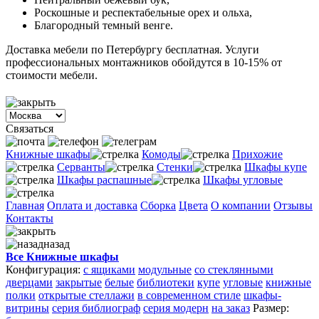
Роскошные и респектабельные орех и ольха,
Благородный темный венге.
Доставка мебели по Петербургу бесплатная. Услуги
профессиональных монтажников обойдутся в 10-15% от
стоимости мебели.
Связаться
Книжные шкафы
Комоды
Прихожие
Серванты
Стенки
Шкафы купе
Шкафы распашные
Шкафы угловые
Главная
Оплата и доставка
Сборка
Цвета
О компании
Отзывы
Контакты
назад
Все Книжные шкафы
Конфигурация:
с ящиками
модульные
со стеклянными
дверцами
закрытые
белые
библиотеки
купе
угловые
книжные
полки
открытые стеллажи
в современном стиле
шкафы-
витрины
серия библиограф
серия модерн
на заказ
Размер: