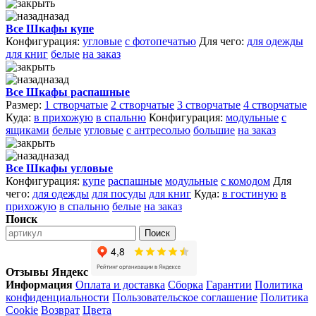
назад
Все Шкафы купе
Конфигурация:
угловые
с фотопечатью
Для чего:
для одежды
для книг
белые
на заказ
назад
Все Шкафы распашные
Размер:
1 створчатые
2 створчатые
3 створчатые
4 створчатые
Куда:
в прихожую
в спальню
Конфигурация:
модульные
с
ящиками
белые
угловые
с антресолью
большие
на заказ
назад
Все Шкафы угловые
Конфигурация:
купе
распашные
модульные
с комодом
Для
чего:
для одежды
для посуды
для книг
Куда:
в гостиную
в
прихожую
в спальню
белые
на заказ
Поиск
Поиск
Отзывы Яндекс
Информация
Оплата и доставка
Сборка
Гарантии
Политика
конфиденциальности
Пользовательское соглашение
Политика
Cookie
Возврат
Цвета