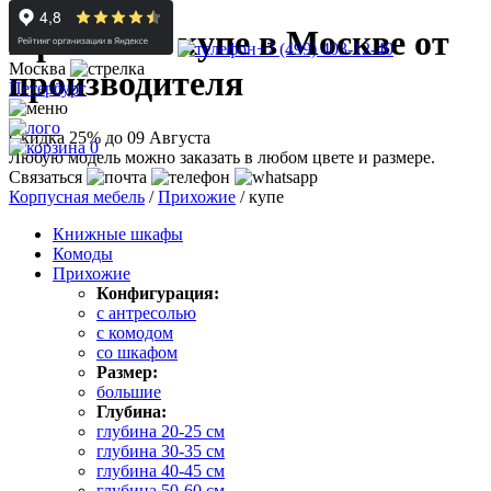
Прихожие купе в Москве от
+7 (499) 403-12-40
Москва
производителя
Петербург
Скидка 25% до 09 Августа
0
Любую модель можно заказать в любом цвете и размере.
Связаться
Корпусная мебель
/
Прихожие
/
купе
Книжные шкафы
Комоды
Прихожие
Конфигурация:
с антресолью
с комодом
со шкафом
Размер:
большие
Глубина:
глубина 20-25 см
глубина 30-35 см
глубина 40-45 см
глубина 50-60 см