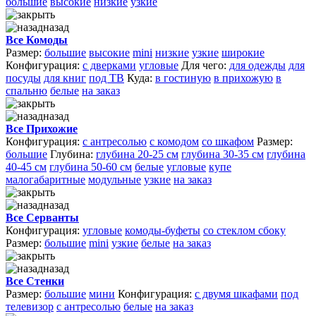
большие
высокие
низкие
узкие
назад
Все Комоды
Размер:
большие
высокие
mini
низкие
узкие
широкие
Конфигурация:
с дверками
угловые
Для чего:
для одежды
для
посуды
для книг
под ТВ
Куда:
в гостиную
в прихожую
в
спальню
белые
на заказ
назад
Все Прихожие
Конфигурация:
с антресолью
с комодом
со шкафом
Размер:
большие
Глубина:
глубина 20-25 см
глубина 30-35 см
глубина
40-45 см
глубина 50-60 см
белые
угловые
купе
малогабаритные
модульные
узкие
на заказ
назад
Все Серванты
Конфигурация:
угловые
комоды-буфеты
со стеклом сбоку
Размер:
большие
mini
узкие
белые
на заказ
назад
Все Стенки
Размер:
большие
мини
Конфигурация:
с двумя шкафами
под
телевизор
с антресолью
белые
на заказ