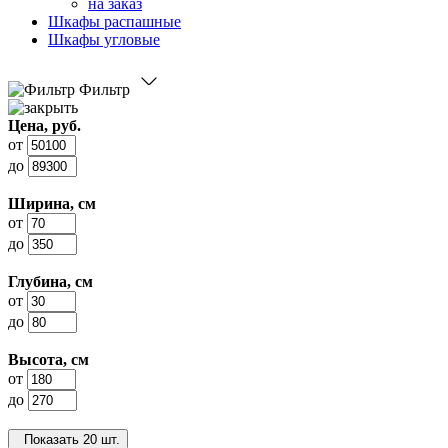
на заказ
Шкафы распашные
Шкафы угловые
Фильтр
Цена, руб.
от
до
Ширина, см
от
до
Глубина, см
от
до
Высота, см
от
до
Показать
20 шт.