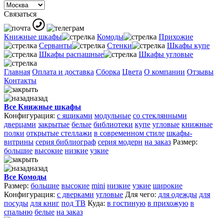
Связаться
Книжные шкафы
Комоды
Прихожие
Серванты
Стенки
Шкафы купе
Шкафы распашные
Шкафы угловые
Главная
Оплата и доставка
Сборка
Цвета
О компании
Отзывы
Контакты
назад
Все Книжные шкафы
Конфигурация:
с ящиками
модульные
со стеклянными
дверцами
закрытые
белые
библиотеки
купе
угловые
книжные
полки
открытые стеллажи
в современном стиле
шкафы-
витрины
серия библиограф
серия модерн
на заказ
Размер:
большие
высокие
низкие
узкие
назад
Все Комоды
Размер:
большие
высокие
mini
низкие
узкие
широкие
Конфигурация:
с дверками
угловые
Для чего:
для одежды
для
посуды
для книг
под ТВ
Куда:
в гостиную
в прихожую
в
спальню
белые
на заказ