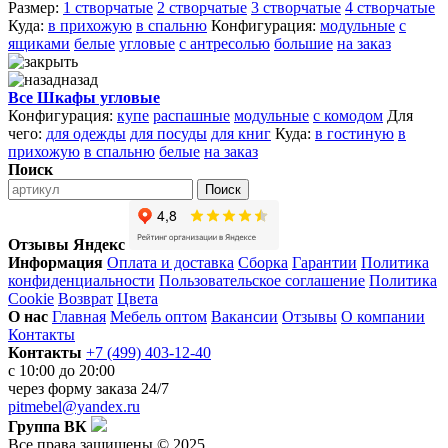
Размер:
1 створчатые
2 створчатые
3 створчатые
4 створчатые
Куда:
в прихожую
в спальню
Конфигурация:
модульные
с
ящиками
белые
угловые
с антресолью
большие
на заказ
назад
Все Шкафы угловые
Конфигурация:
купе
распашные
модульные
с комодом
Для
чего:
для одежды
для посуды
для книг
Куда:
в гостиную
в
прихожую
в спальню
белые
на заказ
Поиск
Поиск
Отзывы Яндекс
Информация
Оплата и доставка
Сборка
Гарантии
Политика
конфиденциальности
Пользовательское соглашение
Политика
Cookie
Возврат
Цвета
О нас
Главная
Мебель оптом
Вакансии
Отзывы
О компании
Контакты
Контакты
+7 (499) 403-12-40
с 10:00 до 20:00
через
форму заказа
24/7
pitmebel@yandex.ru
Группа ВК
Все права защищены © 2025