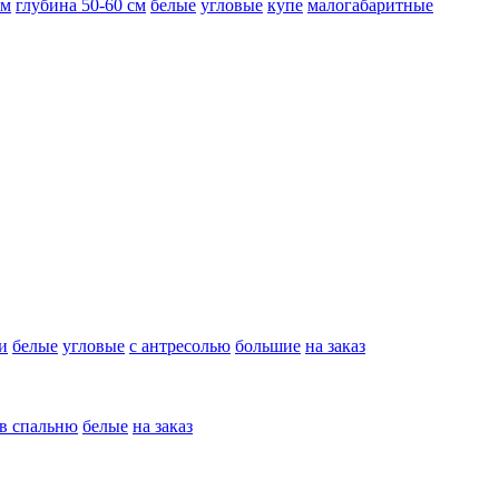
см
глубина 50-60 см
белые
угловые
купе
малогабаритные
и
белые
угловые
с антресолью
большие
на заказ
в спальню
белые
на заказ