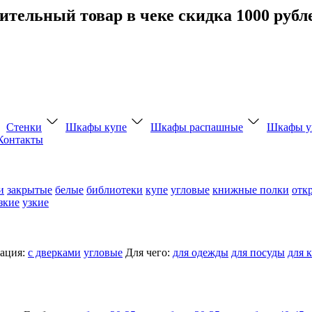
тельный товар в чеке скидка 1000 рубл
Стенки
Шкафы купе
Шкафы распашные
Шкафы у
Контакты
и
закрытые
белые
библиотеки
купе
угловые
книжные полки
отк
зкие
узкие
ация:
с дверками
угловые
Для чего:
для одежды
для посуды
для 