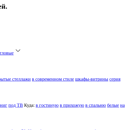
ей.
гловые
рытые стеллажи
в современном стиле
шкафы-витрины
серия
книг
под ТВ
Куда:
в гостиную
в прихожую
в спальню
белые
на