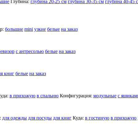
ьшие
Глубина:
глубина 20-25 см
глубина 30-35 см
глубина 40-45 
р:
большие
mini
узкие
белые
на заказ
левизор
с антресолью
белые
на заказ
ля книг
белые
на заказ
уда:
в прихожую
в спальню
Конфигурация:
модульные
с ящикам
:
для одежды
для посуды
для книг
Куда:
в гостиную
в прихожую