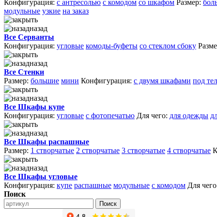
Конфигурация:
с антресолью
с комодом
со шкафом
Размер:
бол
модульные
узкие
на заказ
назад
Все Серванты
Конфигурация:
угловые
комоды-буфеты
со стеклом сбоку
Разме
назад
Все Стенки
Размер:
большие
мини
Конфигурация:
с двумя шкафами
под те
назад
Все Шкафы купе
Конфигурация:
угловые
с фотопечатью
Для чего:
для одежды
д
назад
Все Шкафы распашные
Размер:
1 створчатые
2 створчатые
3 створчатые
4 створчатые
К
назад
Все Шкафы угловые
Конфигурация:
купе
распашные
модульные
с комодом
Для чего
Поиск
Поиск