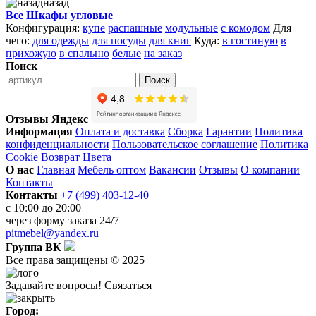
назад
Все Шкафы угловые
Конфигурация:
купе
распашные
модульные
с комодом
Для
чего:
для одежды
для посуды
для книг
Куда:
в гостиную
в
прихожую
в спальню
белые
на заказ
Поиск
Поиск
Отзывы Яндекс
Информация
Оплата и доставка
Сборка
Гарантии
Политика
конфиденциальности
Пользовательское соглашение
Политика
Cookie
Возврат
Цвета
О нас
Главная
Мебель оптом
Вакансии
Отзывы
О компании
Контакты
Контакты
+7 (499) 403-12-40
с 10:00 до 20:00
через
форму заказа
24/7
pitmebel@yandex.ru
Группа ВК
Все права защищены © 2025
Задавайте вопросы!
Связаться
Город: