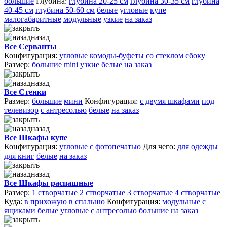
большие
Глубина:
глубина 20-25 см
глубина 30-35 см
глубина
40-45 см
глубина 50-60 см
белые
угловые
купе
малогабаритные
модульные
узкие
на заказ
назад
Все Серванты
Конфигурация:
угловые
комоды-буфеты
со стеклом сбоку
Размер:
большие
mini
узкие
белые
на заказ
назад
Все Стенки
Размер:
большие
мини
Конфигурация:
с двумя шкафами
под
телевизор
с антресолью
белые
на заказ
назад
Все Шкафы купе
Конфигурация:
угловые
с фотопечатью
Для чего:
для одежды
для книг
белые
на заказ
назад
Все Шкафы распашные
Размер:
1 створчатые
2 створчатые
3 створчатые
4 створчатые
Куда:
в прихожую
в спальню
Конфигурация:
модульные
с
ящиками
белые
угловые
с антресолью
большие
на заказ