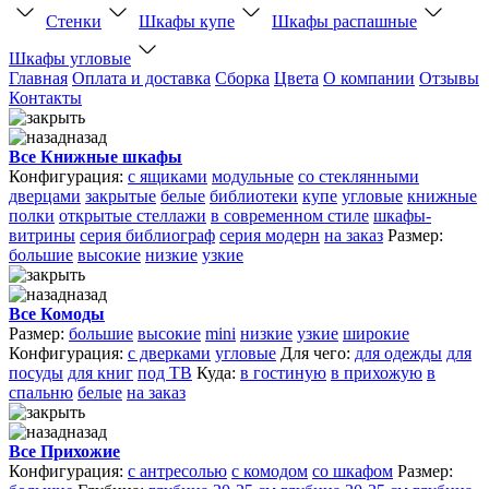
Стенки
Шкафы купе
Шкафы распашные
Шкафы угловые
Главная
Оплата и доставка
Сборка
Цвета
О компании
Отзывы
Контакты
назад
Все Книжные шкафы
Конфигурация:
с ящиками
модульные
со стеклянными
дверцами
закрытые
белые
библиотеки
купе
угловые
книжные
полки
открытые стеллажи
в современном стиле
шкафы-
витрины
серия библиограф
серия модерн
на заказ
Размер:
большие
высокие
низкие
узкие
назад
Все Комоды
Размер:
большие
высокие
mini
низкие
узкие
широкие
Конфигурация:
с дверками
угловые
Для чего:
для одежды
для
посуды
для книг
под ТВ
Куда:
в гостиную
в прихожую
в
спальню
белые
на заказ
назад
Все Прихожие
Конфигурация:
с антресолью
с комодом
со шкафом
Размер: