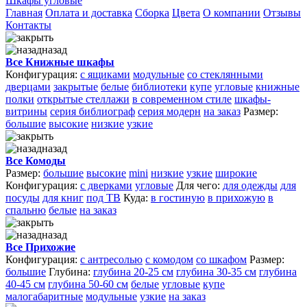
Шкафы угловые
Главная
Оплата и доставка
Сборка
Цвета
О компании
Отзывы
Контакты
назад
Все Книжные шкафы
Конфигурация:
с ящиками
модульные
со стеклянными
дверцами
закрытые
белые
библиотеки
купе
угловые
книжные
полки
открытые стеллажи
в современном стиле
шкафы-
витрины
серия библиограф
серия модерн
на заказ
Размер:
большие
высокие
низкие
узкие
назад
Все Комоды
Размер:
большие
высокие
mini
низкие
узкие
широкие
Конфигурация:
с дверками
угловые
Для чего:
для одежды
для
посуды
для книг
под ТВ
Куда:
в гостиную
в прихожую
в
спальню
белые
на заказ
назад
Все Прихожие
Конфигурация:
с антресолью
с комодом
со шкафом
Размер:
большие
Глубина:
глубина 20-25 см
глубина 30-35 см
глубина
40-45 см
глубина 50-60 см
белые
угловые
купе
малогабаритные
модульные
узкие
на заказ