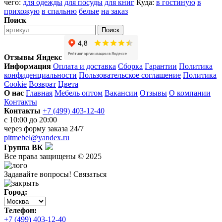
чего:
для одежды
для посуды
для книг
Куда:
в гостиную
в
прихожую
в спальню
белые
на заказ
Поиск
Поиск
Отзывы Яндекс
Информация
Оплата и доставка
Сборка
Гарантии
Политика
конфиденциальности
Пользовательское соглашение
Политика
Cookie
Возврат
Цвета
О нас
Главная
Мебель оптом
Вакансии
Отзывы
О компании
Контакты
Контакты
+7 (499) 403-12-40
с 10:00 до 20:00
через
форму заказа
24/7
pitmebel@yandex.ru
Группа ВК
Все права защищены © 2025
Задавайте вопросы!
Связаться
Город:
Телефон:
+7 (499) 403-12-40