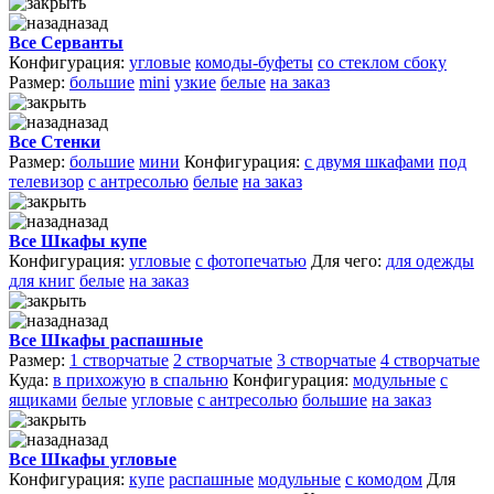
назад
Все Серванты
Конфигурация:
угловые
комоды-буфеты
со стеклом сбоку
Размер:
большие
mini
узкие
белые
на заказ
назад
Все Стенки
Размер:
большие
мини
Конфигурация:
с двумя шкафами
под
телевизор
с антресолью
белые
на заказ
назад
Все Шкафы купе
Конфигурация:
угловые
с фотопечатью
Для чего:
для одежды
для книг
белые
на заказ
назад
Все Шкафы распашные
Размер:
1 створчатые
2 створчатые
3 створчатые
4 створчатые
Куда:
в прихожую
в спальню
Конфигурация:
модульные
с
ящиками
белые
угловые
с антресолью
большие
на заказ
назад
Все Шкафы угловые
Конфигурация:
купе
распашные
модульные
с комодом
Для