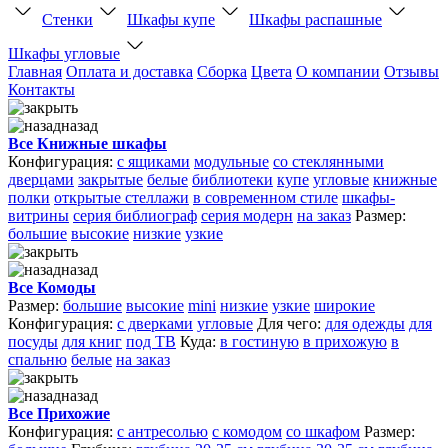
Стенки
Шкафы купе
Шкафы распашные
Шкафы угловые
Главная
Оплата и доставка
Сборка
Цвета
О компании
Отзывы
Контакты
назад
Все Книжные шкафы
Конфигурация:
с ящиками
модульные
со стеклянными
дверцами
закрытые
белые
библиотеки
купе
угловые
книжные
полки
открытые стеллажи
в современном стиле
шкафы-
витрины
серия библиограф
серия модерн
на заказ
Размер:
большие
высокие
низкие
узкие
назад
Все Комоды
Размер:
большие
высокие
mini
низкие
узкие
широкие
Конфигурация:
с дверками
угловые
Для чего:
для одежды
для
посуды
для книг
под ТВ
Куда:
в гостиную
в прихожую
в
спальню
белые
на заказ
назад
Все Прихожие
Конфигурация:
с антресолью
с комодом
со шкафом
Размер: