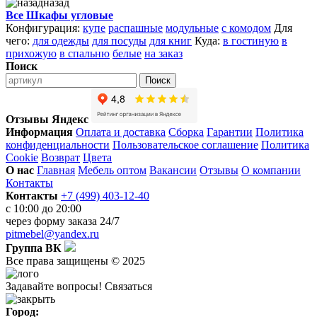
назад
Все Шкафы угловые
Конфигурация:
купе
распашные
модульные
с комодом
Для
чего:
для одежды
для посуды
для книг
Куда:
в гостиную
в
прихожую
в спальню
белые
на заказ
Поиск
Поиск
Отзывы Яндекс
Информация
Оплата и доставка
Сборка
Гарантии
Политика
конфиденциальности
Пользовательское соглашение
Политика
Cookie
Возврат
Цвета
О нас
Главная
Мебель оптом
Вакансии
Отзывы
О компании
Контакты
Контакты
+7 (499) 403-12-40
с 10:00 до 20:00
через
форму заказа
24/7
pitmebel@yandex.ru
Группа ВК
Все права защищены © 2025
Задавайте вопросы!
Связаться
Город: