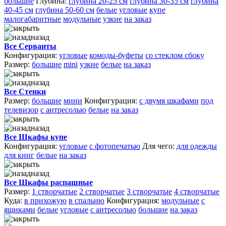
большие
Глубина:
глубина 20-25 см
глубина 30-35 см
глубина
40-45 см
глубина 50-60 см
белые
угловые
купе
малогабаритные
модульные
узкие
на заказ
назад
Все Серванты
Конфигурация:
угловые
комоды-буфеты
со стеклом сбоку
Размер:
большие
mini
узкие
белые
на заказ
назад
Все Стенки
Размер:
большие
мини
Конфигурация:
с двумя шкафами
под
телевизор
с антресолью
белые
на заказ
назад
Все Шкафы купе
Конфигурация:
угловые
с фотопечатью
Для чего:
для одежды
для книг
белые
на заказ
назад
Все Шкафы распашные
Размер:
1 створчатые
2 створчатые
3 створчатые
4 створчатые
Куда:
в прихожую
в спальню
Конфигурация:
модульные
с
ящиками
белые
угловые
с антресолью
большие
на заказ