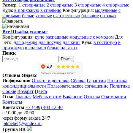
Размер:
1 створчатые
2 створчатые
3 створчатые
4 створчатые
Куда:
в прихожую
в спальню
Конфигурация:
модульные
с
ящиками
белые
угловые
с антресолью
большие
на заказ
назад
Все Шкафы угловые
Конфигурация:
купе
распашные
модульные
с комодом
Для
чего:
для одежды
для посуды
для книг
Куда:
в гостиную
в
прихожую
в спальню
белые
на заказ
Поиск
Поиск
Отзывы Яндекс
Информация
Оплата и доставка
Сборка
Гарантии
Политика
конфиденциальности
Пользовательское соглашение
Политика
Cookie
Возврат
Цвета
О нас
Главная
Мебель оптом
Вакансии
Отзывы
О компании
Контакты
Контакты
+7 (499) 403-12-40
с 10:00 до 20:00
через
форму заказа
24/7
pitmebel@yandex.ru
Группа ВК