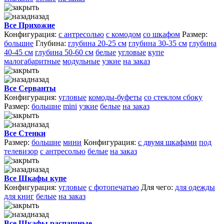
назад
Все Прихожие
Конфигурация:
с антресолью
с комодом
со шкафом
Размер:
большие
Глубина:
глубина 20-25 см
глубина 30-35 см
глубина
40-45 см
глубина 50-60 см
белые
угловые
купе
малогабаритные
модульные
узкие
на заказ
назад
Все Серванты
Конфигурация:
угловые
комоды-буфеты
со стеклом сбоку
Размер:
большие
mini
узкие
белые
на заказ
назад
Все Стенки
Размер:
большие
мини
Конфигурация:
с двумя шкафами
под
телевизор
с антресолью
белые
на заказ
назад
Все Шкафы купе
Конфигурация:
угловые
с фотопечатью
Для чего:
для одежды
для книг
белые
на заказ
назад
Все Шкафы распашные