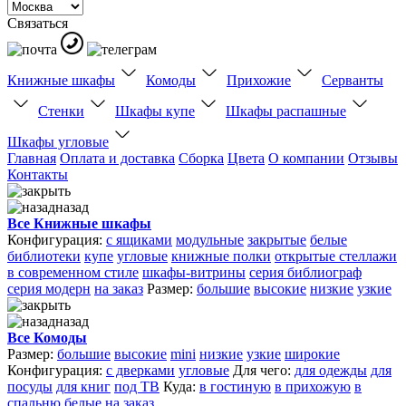
Связаться
Книжные шкафы
Комоды
Прихожие
Серванты
Стенки
Шкафы купе
Шкафы распашные
Шкафы угловые
Главная
Оплата и доставка
Сборка
Цвета
О компании
Отзывы
Контакты
назад
Все Книжные шкафы
Конфигурация:
с ящиками
модульные
закрытые
белые
библиотеки
купе
угловые
книжные полки
открытые стеллажи
в современном стиле
шкафы-витрины
серия библиограф
серия модерн
на заказ
Размер:
большие
высокие
низкие
узкие
назад
Все Комоды
Размер:
большие
высокие
mini
низкие
узкие
широкие
Конфигурация:
с дверками
угловые
Для чего:
для одежды
для
посуды
для книг
под ТВ
Куда:
в гостиную
в прихожую
в
спальню
белые
на заказ