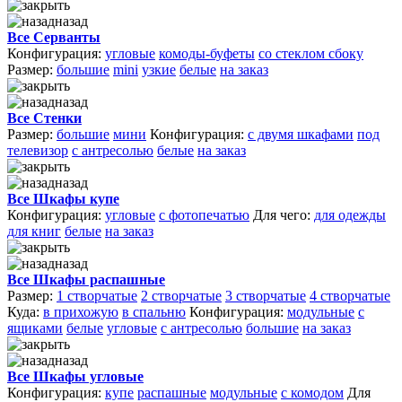
назад
Все Серванты
Конфигурация:
угловые
комоды-буфеты
со стеклом сбоку
Размер:
большие
mini
узкие
белые
на заказ
назад
Все Стенки
Размер:
большие
мини
Конфигурация:
с двумя шкафами
под
телевизор
с антресолью
белые
на заказ
назад
Все Шкафы купе
Конфигурация:
угловые
с фотопечатью
Для чего:
для одежды
для книг
белые
на заказ
назад
Все Шкафы распашные
Размер:
1 створчатые
2 створчатые
3 створчатые
4 створчатые
Куда:
в прихожую
в спальню
Конфигурация:
модульные
с
ящиками
белые
угловые
с антресолью
большие
на заказ
назад
Все Шкафы угловые
Конфигурация:
купе
распашные
модульные
с комодом
Для