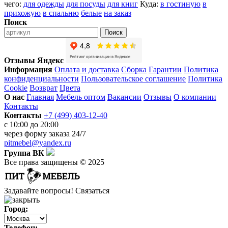
чего:
для одежды
для посуды
для книг
Куда:
в гостиную
в
прихожую
в спальню
белые
на заказ
Поиск
Поиск
Отзывы Яндекс
Информация
Оплата и доставка
Сборка
Гарантии
Политика
конфиденциальности
Пользовательское соглашение
Политика
Cookie
Возврат
Цвета
О нас
Главная
Мебель оптом
Вакансии
Отзывы
О компании
Контакты
Контакты
+7 (499) 403-12-40
с 10:00 до 20:00
через
форму заказа
24/7
pitmebel@yandex.ru
Группа ВК
Все права защищены © 2025
Задавайте вопросы!
Связаться
Город:
Телефон: