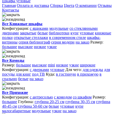
Шкафы угловые
Главная
Оплата и доставка
Сборка
Цвета
О компании
Отзывы
Контакты
назад
Все Книжные шкафы
Конфигурация:
с ящиками
модульные
со стеклянными
дверцами
закрытые
белые
библиотеки
купе
угловые
книжные
полки
открытые стеллажи
в современном стиле
шкафы-
витрины
серия библиограф
серия модерн
на заказ
Размер:
большие
высокие
низкие
узкие
назад
Все Комоды
Размер:
большие
высокие
mini
низкие
узкие
широкие
Конфигурация:
с дверками
угловые
Для чего:
для одежды
для
посуды
для книг
под ТВ
Куда:
в гостиную
в прихожую
в
спальню
белые
на заказ
назад
Все Прихожие
Конфигурация:
с антресолью
с комодом
со шкафом
Размер:
большие
Глубина:
глубина 20-25 см
глубина 30-35 см
глубина
40-45 см
глубина 50-60 см
белые
угловые
купе
малогабаритные
модульные
узкие
на заказ