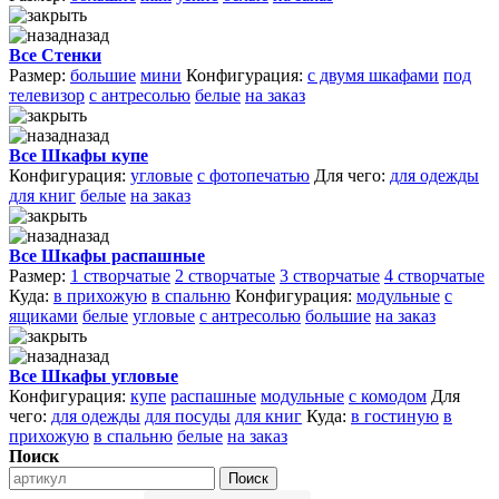
назад
Все Стенки
Размер:
большие
мини
Конфигурация:
с двумя шкафами
под
телевизор
с антресолью
белые
на заказ
назад
Все Шкафы купе
Конфигурация:
угловые
с фотопечатью
Для чего:
для одежды
для книг
белые
на заказ
назад
Все Шкафы распашные
Размер:
1 створчатые
2 створчатые
3 створчатые
4 створчатые
Куда:
в прихожую
в спальню
Конфигурация:
модульные
с
ящиками
белые
угловые
с антресолью
большие
на заказ
назад
Все Шкафы угловые
Конфигурация:
купе
распашные
модульные
с комодом
Для
чего:
для одежды
для посуды
для книг
Куда:
в гостиную
в
прихожую
в спальню
белые
на заказ
Поиск
Поиск