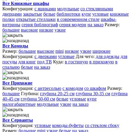
Все Книжные шкафы
Конфигурация:
с ящиками
модульные
со стеклянными
дверцами
закрытые
белые
библиотеки
купе
угловые
книжные
полки
открытые стеллажи
в современном стиле
шкафы-
витрины
серия библиограф
серия модерн
на заказ
Размер:
большие
высокие
низкие
узкие
назад
Все Комоды
Размер:
большие
высокие
mini
низкие
узкие
широкие
Конфигурация:
с дверками
угловые
Для чего:
для одежды
для
посуды
для книг
под ТВ
Куда:
в гостиную
в прихожую
в
спальню
белые
на заказ
назад
Все Прихожие
Конфигурация:
с антресолью
с комодом
со шкафом
Размер:
большие
Глубина:
глубина 20-25 см
глубина 30-35 см
глубина
40-45 см
глубина 50-60 см
белые
угловые
купе
малогабаритные
модульные
узкие
на заказ
назад
Все Серванты
Конфигурация:
угловые
комоды-буфеты
со стеклом сбоку
Размер:
большие
mini
узкие
белые
на заказ