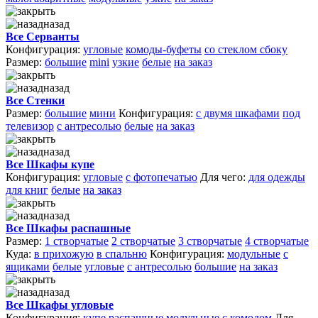
назад
Все Серванты
Конфигурация:
угловые
комоды-буфеты
со стеклом сбоку
Размер:
большие
mini
узкие
белые
на заказ
назад
Все Стенки
Размер:
большие
мини
Конфигурация:
с двумя шкафами
под
телевизор
с антресолью
белые
на заказ
назад
Все Шкафы купе
Конфигурация:
угловые
с фотопечатью
Для чего:
для одежды
для книг
белые
на заказ
назад
Все Шкафы распашные
Размер:
1 створчатые
2 створчатые
3 створчатые
4 створчатые
Куда:
в прихожую
в спальню
Конфигурация:
модульные
с
ящиками
белые
угловые
с антресолью
большие
на заказ
назад
Все Шкафы угловые
Конфигурация:
купе
распашные
модульные
с комодом
Для