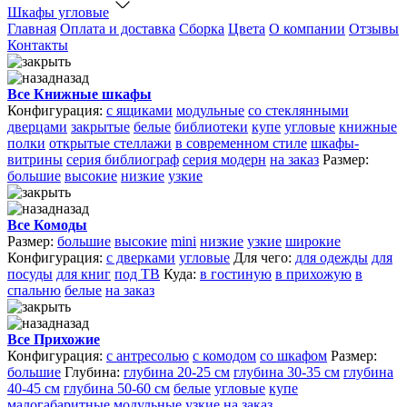
Шкафы угловые
Главная
Оплата и доставка
Сборка
Цвета
О компании
Отзывы
Контакты
назад
Все Книжные шкафы
Конфигурация:
с ящиками
модульные
со стеклянными
дверцами
закрытые
белые
библиотеки
купе
угловые
книжные
полки
открытые стеллажи
в современном стиле
шкафы-
витрины
серия библиограф
серия модерн
на заказ
Размер:
большие
высокие
низкие
узкие
назад
Все Комоды
Размер:
большие
высокие
mini
низкие
узкие
широкие
Конфигурация:
с дверками
угловые
Для чего:
для одежды
для
посуды
для книг
под ТВ
Куда:
в гостиную
в прихожую
в
спальню
белые
на заказ
назад
Все Прихожие
Конфигурация:
с антресолью
с комодом
со шкафом
Размер:
большие
Глубина:
глубина 20-25 см
глубина 30-35 см
глубина
40-45 см
глубина 50-60 см
белые
угловые
купе
малогабаритные
модульные
узкие
на заказ