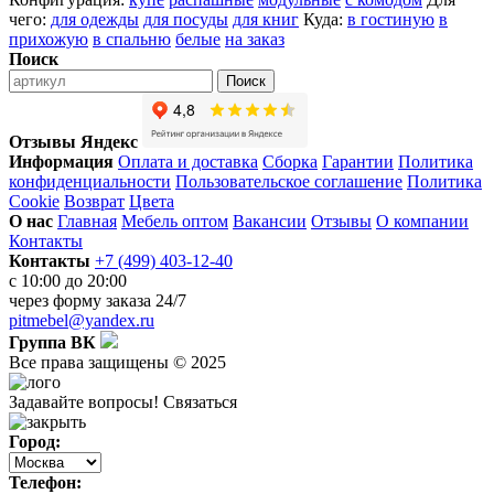
чего:
для одежды
для посуды
для книг
Куда:
в гостиную
в
прихожую
в спальню
белые
на заказ
Поиск
Поиск
Отзывы Яндекс
Информация
Оплата и доставка
Сборка
Гарантии
Политика
конфиденциальности
Пользовательское соглашение
Политика
Cookie
Возврат
Цвета
О нас
Главная
Мебель оптом
Вакансии
Отзывы
О компании
Контакты
Контакты
+7 (499) 403-12-40
с 10:00 до 20:00
через
форму заказа
24/7
pitmebel@yandex.ru
Группа ВК
Все права защищены © 2025
Задавайте вопросы!
Связаться
Город:
Телефон: