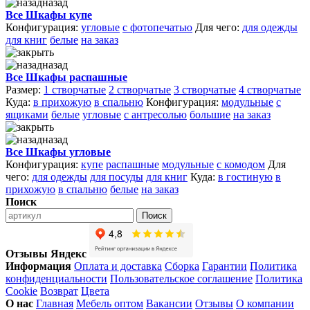
назад
Все Шкафы купе
Конфигурация:
угловые
с фотопечатью
Для чего:
для одежды
для книг
белые
на заказ
назад
Все Шкафы распашные
Размер:
1 створчатые
2 створчатые
3 створчатые
4 створчатые
Куда:
в прихожую
в спальню
Конфигурация:
модульные
с
ящиками
белые
угловые
с антресолью
большие
на заказ
назад
Все Шкафы угловые
Конфигурация:
купе
распашные
модульные
с комодом
Для
чего:
для одежды
для посуды
для книг
Куда:
в гостиную
в
прихожую
в спальню
белые
на заказ
Поиск
Поиск
Отзывы Яндекс
Информация
Оплата и доставка
Сборка
Гарантии
Политика
конфиденциальности
Пользовательское соглашение
Политика
Cookie
Возврат
Цвета
О нас
Главная
Мебель оптом
Вакансии
Отзывы
О компании