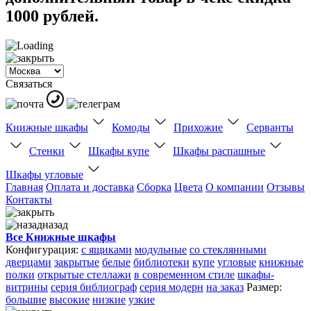
1000 рублей.
Связаться
Книжные шкафы
Комоды
Прихожие
Серванты
Стенки
Шкафы купе
Шкафы распашные
Шкафы угловые
Главная
Оплата и доставка
Сборка
Цвета
О компании
Отзывы
Контакты
назад
Все Книжные шкафы
Конфигурация:
с ящиками
модульные
со стеклянными
дверцами
закрытые
белые
библиотеки
купе
угловые
книжные
полки
открытые стеллажи
в современном стиле
шкафы-
витрины
серия библиограф
серия модерн
на заказ
Размер:
большие
высокие
низкие
узкие