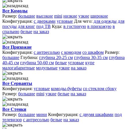
назад
Все Комоды
Размер:
большие
высокие
mini
низкие
узкие
широкие
Конфигурация:
с дверками
угловые
Для чего:
для одежды
для
посуды
для книг
под ТВ
Куда:
в гостиную
в прихожую
в
спальню
белые
на заказ
назад
Все Прихожие
Конфигурация:
с антресолью
с комодом
со шкафом
Размер:
большие
Глубина:
глубина 20-25 см
глубина 30-35 см
глубина
40-45 см
глубина 50-60 см
белые
угловые
купе
малогабаритные
модульные
узкие
на заказ
назад
Все Серванты
Конфигурация:
угловые
комоды-буфеты
со стеклом сбоку
Размер:
большие
mini
узкие
белые
на заказ
назад
Все Стенки
Размер:
большие
мини
Конфигурация:
с двумя шкафами
под
телевизор
с антресолью
белые
на заказ