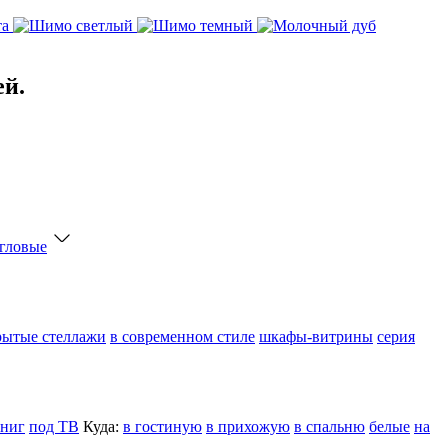
ей.
гловые
рытые стеллажи
в современном стиле
шкафы-витрины
серия
книг
под ТВ
Куда:
в гостиную
в прихожую
в спальню
белые
на