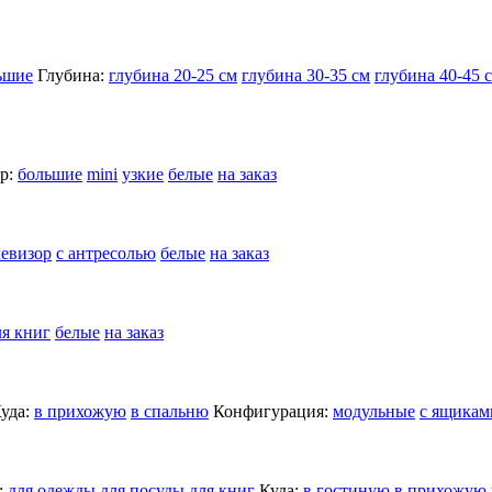
ьшие
Глубина:
глубина 20-25 см
глубина 30-35 см
глубина 40-45 
р:
большие
mini
узкие
белые
на заказ
левизор
с антресолью
белые
на заказ
ля книг
белые
на заказ
уда:
в прихожую
в спальню
Конфигурация:
модульные
с ящикам
:
для одежды
для посуды
для книг
Куда:
в гостиную
в прихожую