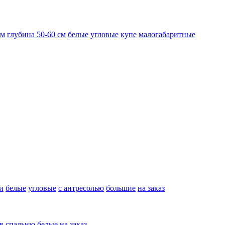
см
глубина 50-60 см
белые
угловые
купе
малогабаритные
и
белые
угловые
с антресолью
большие
на заказ
в спальню
белые
на заказ