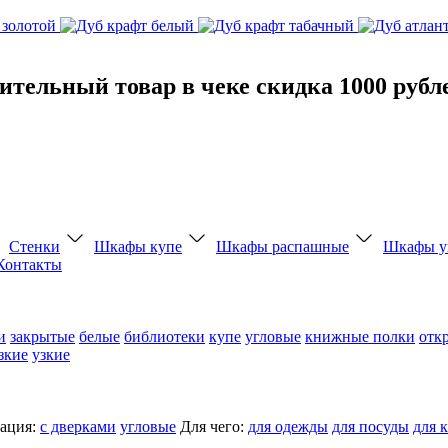
тельный товар в чеке скидка 1000 рубл
Стенки
Шкафы купе
Шкафы распашные
Шкафы у
Контакты
и
закрытые
белые
библиотеки
купе
угловые
книжные полки
отк
зкие
узкие
ация:
с дверками
угловые
Для чего:
для одежды
для посуды
для 