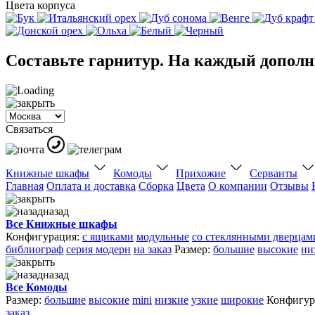
Цвета корпуса
Составьте гарнитур. На каждый дополни
Связаться
Книжные шкафы
Комоды
Прихожие
Серванты
Главная
Оплата и доставка
Сборка
Цвета
О компании
Отзывы
назад
Все Книжные шкафы
Конфигурация:
с ящиками
модульные
со стеклянными дверцам
библиограф
серия модерн
на заказ
Размер:
большие
высокие
ни
назад
Все Комоды
Размер:
большие
высокие
mini
низкие
узкие
широкие
Конфигур
заказ