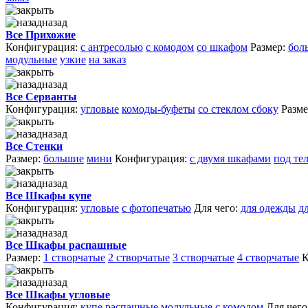
назад
Все Прихожие
Конфигурация:
с антресолью
с комодом
со шкафом
Размер:
бол
модульные
узкие
на заказ
назад
Все Серванты
Конфигурация:
угловые
комоды-буфеты
со стеклом сбоку
Разме
назад
Все Стенки
Размер:
большие
мини
Конфигурация:
с двумя шкафами
под те
назад
Все Шкафы купе
Конфигурация:
угловые
с фотопечатью
Для чего:
для одежды
д
назад
Все Шкафы распашные
Размер:
1 створчатые
2 створчатые
3 створчатые
4 створчатые
К
назад
Все Шкафы угловые
Конфигурация:
купе
распашные
модульные
с комодом
Для чего