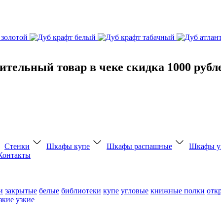
тельный товар в чеке скидка 1000 рубл
Стенки
Шкафы купе
Шкафы распашные
Шкафы у
Контакты
и
закрытые
белые
библиотеки
купе
угловые
книжные полки
отк
зкие
узкие