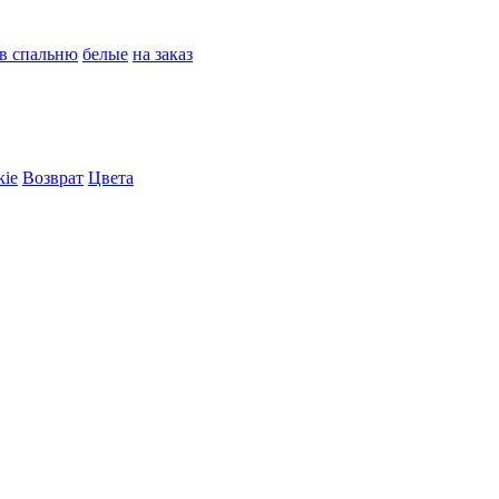
в спальню
белые
на заказ
kie
Возврат
Цвета