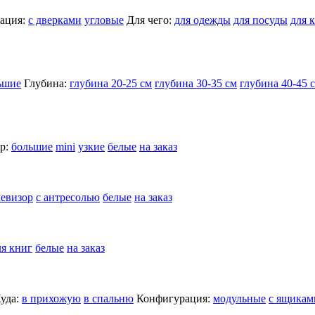
ация:
с дверками
угловые
Для чего:
для одежды
для посуды
для 
ьшие
Глубина:
глубина 20-25 см
глубина 30-35 см
глубина 40-45 
р:
большие
mini
узкие
белые
на заказ
левизор
с антресолью
белые
на заказ
ля книг
белые
на заказ
уда:
в прихожую
в спальню
Конфигурация:
модульные
с ящикам