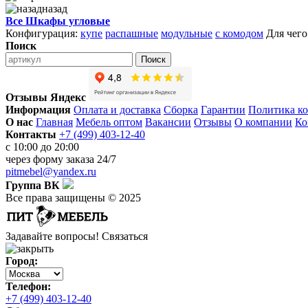
назад
Все Шкафы угловые
Конфигурация:
купе
распашные
модульные
с комодом
Для чего
Поиск
Поиск
Отзывы Яндекс
Информация
Оплата и доставка
Сборка
Гарантии
Политика к
О нас
Главная
Мебель оптом
Вакансии
Отзывы
О компании
Ко
Контакты
+7 (499) 403-12-40
с 10:00 до 20:00
через
форму заказа
24/7
pitmebel@yandex.ru
Группа ВК
Все права защищены © 2025
Задавайте вопросы!
Связаться
Город:
Телефон:
+7 (499) 403-12-40