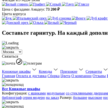
Цена с фасадами Амадеус
73 200 ₽
Цвета корпуса
Составьте гарнитур. На каждый дополни
Связаться
Книжные шкафы
Комоды
Прихожие
Серванты
Главная
Оплата и доставка
Сборка
Цвета
О компании
Отзывы
назад
Все Книжные шкафы
Конфигурация:
с ящиками
модульные
со стеклянными дверцам
библиограф
серия модерн
на заказ
Размер:
большие
высокие
ни
назад