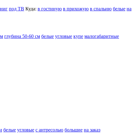
книг
под ТВ
Куда:
в гостиную
в прихожую
в спальню
белые
на
см
глубина 50-60 см
белые
угловые
купе
малогабаритные
и
белые
угловые
с антресолью
большие
на заказ