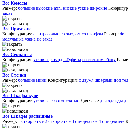
Все Комоды
Размер:
большие
высокие
mini
низкие
узкие
широкие
Конфигур
заказ
назад
Все Прихожие
Конфигурация:
с антресолью
с комодом
со шкафом
Размер:
бол
модульные
узкие
на заказ
назад
Все Серванты
Конфигурация:
угловые
комоды-буфеты
со стеклом сбоку
Разме
назад
Все Стенки
Размер:
большие
мини
Конфигурация:
с двумя шкафами
под те
назад
Все Шкафы купе
Конфигурация:
угловые
с фотопечатью
Для чего:
для одежды
д
назад
Все Шкафы распашные
Размер:
1 створчатые
2 створчатые
3 створчатые
4 створчатые
К