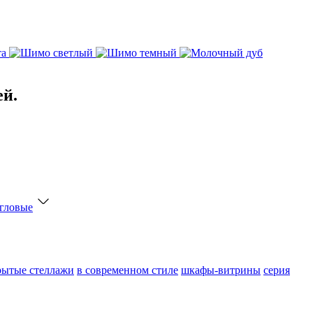
ей.
гловые
рытые стеллажи
в современном стиле
шкафы-витрины
серия