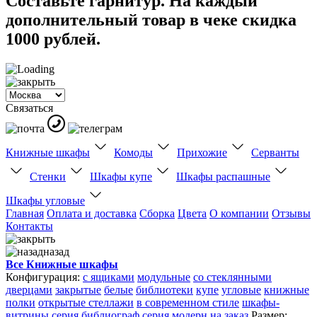
Составьте гарнитур. На каждый
дополнительный товар в чеке скидка
1000 рублей.
Связаться
Книжные шкафы
Комоды
Прихожие
Серванты
Стенки
Шкафы купе
Шкафы распашные
Шкафы угловые
Главная
Оплата и доставка
Сборка
Цвета
О компании
Отзывы
Контакты
назад
Все Книжные шкафы
Конфигурация:
с ящиками
модульные
со стеклянными
дверцами
закрытые
белые
библиотеки
купе
угловые
книжные
полки
открытые стеллажи
в современном стиле
шкафы-
витрины
серия библиограф
серия модерн
на заказ
Размер: