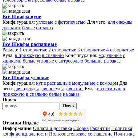
назад
Все Шкафы купе
Конфигурация:
угловые
с фотопечатью
Для чего:
для одежды
для книг
белые
на заказ
назад
Все Шкафы распашные
Размер:
1 створчатые
2 створчатые
3 створчатые
4 створчатые
Куда:
в прихожую
в спальню
Конфигурация:
модульные
с
ящиками
белые
угловые
с антресолью
большие
на заказ
назад
Все Шкафы угловые
Конфигурация:
купе
распашные
модульные
с комодом
Для
чего:
для одежды
для посуды
для книг
Куда:
в гостиную
в
прихожую
в спальню
белые
на заказ
Поиск
Поиск
Отзывы Яндекс
Информация
Оплата и доставка
Сборка
Гарантии
Политика
конфиденциальности
Пользовательское соглашение
Политика