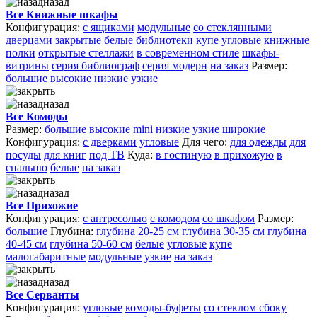
назад
Все Книжные шкафы
Конфигурация:
с ящиками
модульные
со стеклянными
дверцами
закрытые
белые
библиотеки
купе
угловые
книжные
полки
открытые стеллажи
в современном стиле
шкафы-
витрины
серия библиограф
серия модерн
на заказ
Размер:
большие
высокие
низкие
узкие
назад
Все Комоды
Размер:
большие
высокие
mini
низкие
узкие
широкие
Конфигурация:
с дверками
угловые
Для чего:
для одежды
для
посуды
для книг
под ТВ
Куда:
в гостиную
в прихожую
в
спальню
белые
на заказ
назад
Все Прихожие
Конфигурация:
с антресолью
с комодом
со шкафом
Размер:
большие
Глубина:
глубина 20-25 см
глубина 30-35 см
глубина
40-45 см
глубина 50-60 см
белые
угловые
купе
малогабаритные
модульные
узкие
на заказ
назад
Все Серванты
Конфигурация:
угловые
комоды-буфеты
со стеклом сбоку