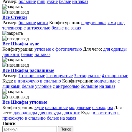
Размер:
большие
mini
узкие
белые
на заказ
назад
Все Стенки
Размер:
большие
мини
Конфигурация:
с двумя шкафами
под
телевизор
с антресолью
белые
на заказ
назад
Все Шкафы купе
Конфигурация:
угловые
с фотопечатью
Для чего:
для одежды
для книг
белые
на заказ
назад
Все Шкафы распашные
Размер:
1 створчатые
2 створчатые
3 створчатые
4 створчатые
Куда:
в прихожую
в спальню
Конфигурация:
модульные
с
ящиками
белые
угловые
с антресолью
большие
на заказ
назад
Все Шкафы угловые
Конфигурация:
купе
распашные
модульные
с комодом
Для
чего:
для одежды
для посуды
для книг
Куда:
в гостиную
в
прихожую
в спальню
белые
на заказ
Поиск
Поиск