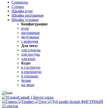
Серванты
Стенки
Шкафы купе
Шкафы распашные
Шкафы угловые
Конфигурация:
купе
распашные
модульные
с комодом
Для чего:
для одежды
для посуды
для книг
Куда:
в гостиную
в прихожую
в спальню
белые
на заказ
25 цветов