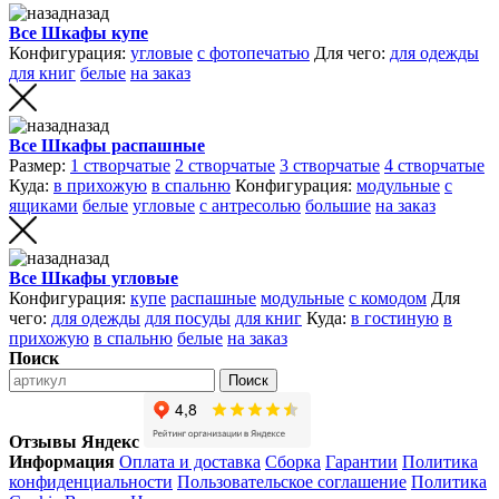
назад
Все Шкафы купе
Конфигурация:
угловые
с фотопечатью
Для чего:
для одежды
для книг
белые
на заказ
назад
Все Шкафы распашные
Размер:
1 створчатые
2 створчатые
3 створчатые
4 створчатые
Куда:
в прихожую
в спальню
Конфигурация:
модульные
с
ящиками
белые
угловые
с антресолью
большие
на заказ
назад
Все Шкафы угловые
Конфигурация:
купе
распашные
модульные
с комодом
Для
чего:
для одежды
для посуды
для книг
Куда:
в гостиную
в
прихожую
в спальню
белые
на заказ
Поиск
Поиск
Отзывы Яндекс
Информация
Оплата и доставка
Сборка
Гарантии
Политика
конфиденциальности
Пользовательское соглашение
Политика