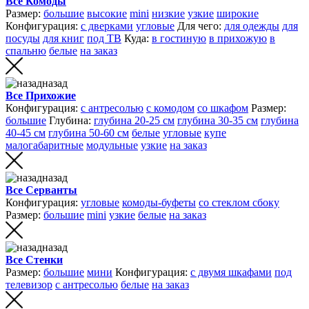
Все Комоды
Размер:
большие
высокие
mini
низкие
узкие
широкие
Конфигурация:
с дверками
угловые
Для чего:
для одежды
для
посуды
для книг
под ТВ
Куда:
в гостиную
в прихожую
в
спальню
белые
на заказ
назад
Все Прихожие
Конфигурация:
с антресолью
с комодом
со шкафом
Размер:
большие
Глубина:
глубина 20-25 см
глубина 30-35 см
глубина
40-45 см
глубина 50-60 см
белые
угловые
купе
малогабаритные
модульные
узкие
на заказ
назад
Все Серванты
Конфигурация:
угловые
комоды-буфеты
со стеклом сбоку
Размер:
большие
mini
узкие
белые
на заказ
назад
Все Стенки
Размер:
большие
мини
Конфигурация:
с двумя шкафами
под
телевизор
с антресолью
белые
на заказ