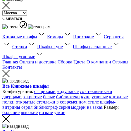
Связаться
Книжные шкафы
Комоды
Прихожие
Серванты
Стенки
Шкафы купе
Шкафы распашные
Шкафы угловые
Главная
Оплата и доставка
Сборка
Цвета
О компании
Отзывы
Контакты
назад
Все Книжные шкафы
Конфигурация:
с ящиками
модульные
со стеклянными
дверцами
закрытые
белые
библиотеки
купе
угловые
книжные
полки
открытые стеллажи
в современном стиле
шкафы-
витрины
серия библиограф
серия модерн
на заказ
Размер:
большие
высокие
низкие
узкие
назад