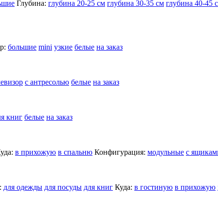
ьшие
Глубина:
глубина 20-25 см
глубина 30-35 см
глубина 40-45 
р:
большие
mini
узкие
белые
на заказ
левизор
с антресолью
белые
на заказ
ля книг
белые
на заказ
уда:
в прихожую
в спальню
Конфигурация:
модульные
с ящикам
:
для одежды
для посуды
для книг
Куда:
в гостиную
в прихожую