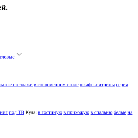
ей.
гловые
рытые стеллажи
в современном стиле
шкафы-витрины
серия
книг
под ТВ
Куда:
в гостиную
в прихожую
в спальню
белые
на