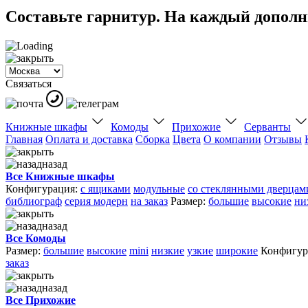
Составьте гарнитур. На каждый дополни
Связаться
Книжные шкафы
Комоды
Прихожие
Серванты
Главная
Оплата и доставка
Сборка
Цвета
О компании
Отзывы
назад
Все Книжные шкафы
Конфигурация:
с ящиками
модульные
со стеклянными дверцам
библиограф
серия модерн
на заказ
Размер:
большие
высокие
ни
назад
Все Комоды
Размер:
большие
высокие
mini
низкие
узкие
широкие
Конфигур
заказ
назад
Все Прихожие