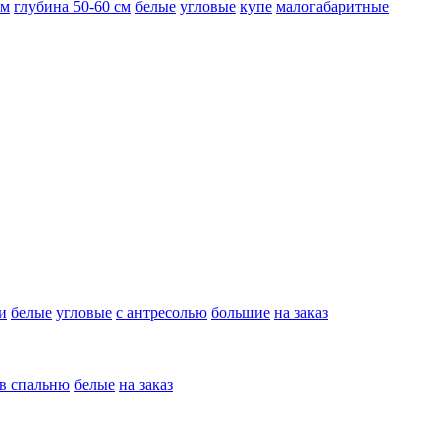
см
глубина 50-60 см
белые
угловые
купе
малогабаритные
и
белые
угловые
с антресолью
большие
на заказ
в спальню
белые
на заказ