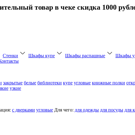
тельный товар в чеке скидка 1000 рубл
Стенки
Шкафы купе
Шкафы распашные
Шкафы у
Контакты
и
закрытые
белые
библиотеки
купе
угловые
книжные полки
отк
зкие
узкие
ация:
с дверками
угловые
Для чего:
для одежды
для посуды
для 