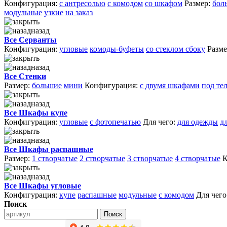
Конфигурация:
с антресолью
с комодом
со шкафом
Размер:
бол
модульные
узкие
на заказ
назад
Все Серванты
Конфигурация:
угловые
комоды-буфеты
со стеклом сбоку
Разме
назад
Все Стенки
Размер:
большие
мини
Конфигурация:
с двумя шкафами
под те
назад
Все Шкафы купе
Конфигурация:
угловые
с фотопечатью
Для чего:
для одежды
д
назад
Все Шкафы распашные
Размер:
1 створчатые
2 створчатые
3 створчатые
4 створчатые
К
назад
Все Шкафы угловые
Конфигурация:
купе
распашные
модульные
с комодом
Для чего
Поиск
Поиск