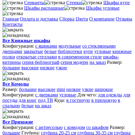
Серванты
Стенки
Шкафы купе
Шкафы распашные
Шкафы угловые
Главная
Оплата и доставка
Сборка
Цвета
О компании
Отзывы
Контакты
назад
Все Книжные шкафы
Конфигурация:
с ящиками
модульные
со стеклянными
дверцами
закрытые
белые
библиотеки
купе
угловые
книжные
полки
открытые стеллажи
в современном стиле
шкафы-
витрины
серия библиограф
серия модерн
на заказ
Размер:
большие
высокие
низкие
узкие
назад
Все Комоды
Размер:
большие
высокие
mini
низкие
узкие
широкие
Конфигурация:
с дверками
угловые
Для чего:
для одежды
для
посуды
для книг
под ТВ
Куда:
в гостиную
в прихожую
в
спальню
белые
на заказ
назад
Все Прихожие
Конфигурация:
с антресолью
с комодом
со шкафом
Размер:
большие
Глубина:
глубина 20-25 см
глубина 30-35 см
глубина