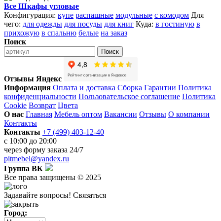
Все Шкафы угловые
Конфигурация:
купе
распашные
модульные
с комодом
Для
чего:
для одежды
для посуды
для книг
Куда:
в гостиную
в
прихожую
в спальню
белые
на заказ
Поиск
Поиск
Отзывы Яндекс
Информация
Оплата и доставка
Сборка
Гарантии
Политика
конфиденциальности
Пользовательское соглашение
Политика
Cookie
Возврат
Цвета
О нас
Главная
Мебель оптом
Вакансии
Отзывы
О компании
Контакты
Контакты
+7 (499) 403-12-40
с 10:00 до 20:00
через
форму заказа
24/7
pitmebel@yandex.ru
Группа ВК
Все права защищены © 2025
Задавайте вопросы!
Связаться
Город: