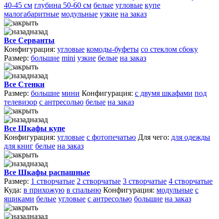
40-45 см
глубина 50-60 см
белые
угловые
купе
малогабаритные
модульные
узкие
на заказ
назад
Все Серванты
Конфигурация:
угловые
комоды-буфеты
со стеклом сбоку
Размер:
большие
mini
узкие
белые
на заказ
назад
Все Стенки
Размер:
большие
мини
Конфигурация:
с двумя шкафами
под
телевизор
с антресолью
белые
на заказ
назад
Все Шкафы купе
Конфигурация:
угловые
с фотопечатью
Для чего:
для одежды
для книг
белые
на заказ
назад
Все Шкафы распашные
Размер:
1 створчатые
2 створчатые
3 створчатые
4 створчатые
Куда:
в прихожую
в спальню
Конфигурация:
модульные
с
ящиками
белые
угловые
с антресолью
большие
на заказ
назад