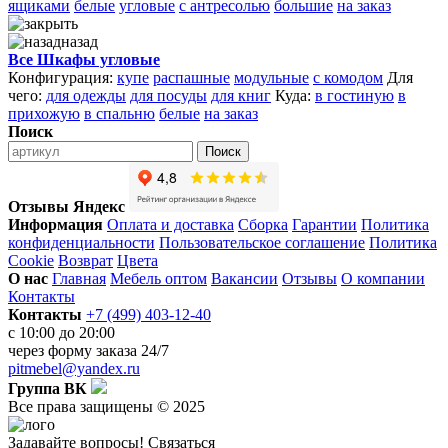
ящиками
белые
угловые
с антресолью
большие
на заказ
назад
Все Шкафы угловые
Конфигурация:
купе
распашные
модульные
с комодом
Для
чего:
для одежды
для посуды
для книг
Куда:
в гостиную
в
прихожую
в спальню
белые
на заказ
Поиск
Поиск
Отзывы Яндекс
Информация
Оплата и доставка
Сборка
Гарантии
Политика
конфиденциальности
Пользовательское соглашение
Политика
Cookie
Возврат
Цвета
О нас
Главная
Мебель оптом
Вакансии
Отзывы
О компании
Контакты
Контакты
+7 (499) 403-12-40
с 10:00 до 20:00
через
форму заказа
24/7
pitmebel@yandex.ru
Группа ВК
Все права защищены © 2025
Задавайте вопросы!
Связаться