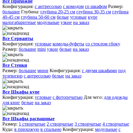
Все Прихожие
Конфигурация:
с антресолью
с комодом
со шкафом
Размер:
большие
Глубина:
глубина 20-25 см
глубина 30-35 см
глубина
40-45 см
глубина 50-60 см
белые
угловые
купе
малогабаритные
модульные
узкие
на заказ
назад
Все Серванты
Конфигурация:
угловые
комоды-буфеты
со стеклом сбоку
Размер:
большие
mini
узкие
белые
на заказ
назад
Все Стенки
Размер:
большие
мини
Конфигурация:
с двумя шкафами
под
телевизор
с антресолью
белые
на заказ
назад
Все Шкафы купе
Конфигурация:
угловые
с фотопечатью
Для чего:
для одежды
для книг
белые
на заказ
назад
Все Шкафы распашные
Размер:
1 створчатые
2 створчатые
3 створчатые
4 створчатые
Куда:
в прихожую
в спальню
Конфигурация:
модульные
с