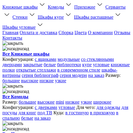
Книжные шкафы
Комоды
Прихожие
Серванты
Стенки
Шкафы купе
Шкафы распашные
Шкафы угловые
Главная
Оплата и доставка
Сборка
Цвета
О компании
Отзывы
Контакты
назад
Все Книжные шкафы
Конфигурация:
с ящиками
модульные
со стеклянными
дверцами
закрытые
белые
библиотеки
купе
угловые
книжные
полки
открытые стеллажи
в современном стиле
шкафы-
витрины
серия библиограф
серия модерн
на заказ
Размер:
большие
высокие
низкие
узкие
назад
Все Комоды
Размер:
большие
высокие
mini
низкие
узкие
широкие
Конфигурация:
с дверками
угловые
Для чего:
для одежды
для
посуды
для книг
под ТВ
Куда:
в гостиную
в прихожую
в
спальню
белые
на заказ
назад