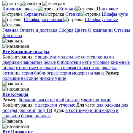
Книжные шкафы
Комоды
Прихожие
Серванты
Стенки
Шкафы купе
Шкафы распашные
Шкафы угловые
Главная
Оплата и доставка
Сборка
Цвета
О компании
Отзывы
Контакты
назад
Все Книжные шкафы
Конфигурация:
с ящиками
модульные
со стеклянными
дверцами
закрытые
белые
библиотеки
купе
угловые
книжные
полки
открытые стеллажи
в современном стиле
шкафы-
витрины
серия библиограф
серия модерн
на заказ
Размер:
большие
высокие
низкие
узкие
назад
Все Комоды
Размер:
большие
высокие
mini
низкие
узкие
широкие
Конфигурация:
с дверками
угловые
Для чего:
для одежды
для
посуды
для книг
под ТВ
Куда:
в гостиную
в прихожую
в
спальню
белые
на заказ
назад
Все Прихожие