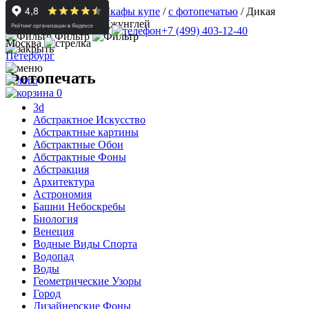
Корпусная мебель
/
Шкафы купе
/
с фотопечатью
/
Дикая
Природа/Животные Джунглей
+7 (499) 403-12-40
Фильтр
Москва
Петербург
Фотопечать
0
3d
Абстрактное Искусство
Абстрактные картины
Абстрактные Обои
Абстрактные Фоны
Абстракция
Архитектура
Астрономия
Башни Небоскребы
Биология
Венеция
Водные Виды Спорта
Водопад
Воды
Геометрические Узоры
Город
Дизайнерские Фоны