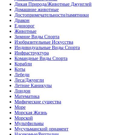
Дикая Природа/Животные Джунглей
Домашние животные
Достопримечательности/памятники
Дракон
Единорог
Животные
Зимние Виды Спорта
Изобразительные Искусства
Индивидуальные Виды Спорта
Инфраструктура
Командные Виды Спорта
Корабли
Коты
Лебеди
Леса/Джунгли
Летние Каникулы
Лондон
Математика
Мифические существа
Море
Морская Жизнь
Морской
Мультфильмы
Мусульманский орнамент
Насекомые/Рептилии