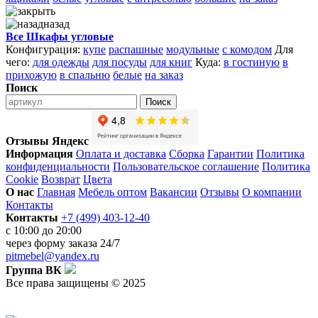
назад
Все Шкафы угловые
Конфигурация:
купе
распашные
модульные
с комодом
Для
чего:
для одежды
для посуды
для книг
Куда:
в гостиную
в
прихожую
в спальню
белые
на заказ
Поиск
Поиск
Отзывы Яндекс
Информация
Оплата и доставка
Сборка
Гарантии
Политика
конфиденциальности
Пользовательское соглашение
Политика
Cookie
Возврат
Цвета
О нас
Главная
Мебель оптом
Вакансии
Отзывы
О компании
Контакты
Контакты
+7 (499) 403-12-40
с 10:00 до 20:00
через
форму заказа
24/7
pitmebel@yandex.ru
Группа ВК
Все права защищены © 2025