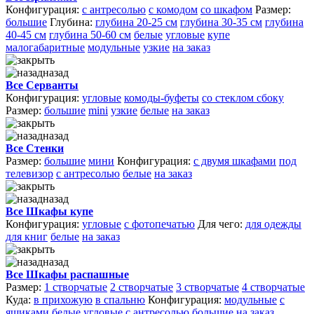
Конфигурация:
с антресолью
с комодом
со шкафом
Размер:
большие
Глубина:
глубина 20-25 см
глубина 30-35 см
глубина
40-45 см
глубина 50-60 см
белые
угловые
купе
малогабаритные
модульные
узкие
на заказ
назад
Все Серванты
Конфигурация:
угловые
комоды-буфеты
со стеклом сбоку
Размер:
большие
mini
узкие
белые
на заказ
назад
Все Стенки
Размер:
большие
мини
Конфигурация:
с двумя шкафами
под
телевизор
с антресолью
белые
на заказ
назад
Все Шкафы купе
Конфигурация:
угловые
с фотопечатью
Для чего:
для одежды
для книг
белые
на заказ
назад
Все Шкафы распашные
Размер:
1 створчатые
2 створчатые
3 створчатые
4 створчатые
Куда:
в прихожую
в спальню
Конфигурация:
модульные
с
ящиками
белые
угловые
с антресолью
большие
на заказ