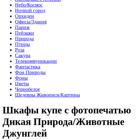
Небо/Космос
Ночной город
Орхидеи
Офисы/Здания
Париж
Пейзажи
Природа
Птицы
Роза
Сакура
Телекоммуникации
Фантастика
Фон Природы
Фоны
Цветы
Чернобелое
Шедевры Живописи/Картины
Шкафы купе с фотопечатью
Дикая Природа/Животные
Джунглей