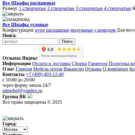
Все Шкафы распашные
Размер:
1 створчатые
2 створчатые
3 створчатые
4 створчатые
К
назад
Все Шкафы угловые
Конфигурация:
купе
распашные
модульные
с комодом
Для чего
Поиск
Поиск
Отзывы Яндекс
Информация
Оплата и доставка
Сборка
Гарантии
Политика к
О нас
Главная
Мебель оптом
Вакансии
Отзывы
О компании
Ко
Контакты
+7 (499) 403-12-40
с 10:00 до 20:00
через
форму заказа
24/7
pitmebel@yandex.ru
Группа ВК
Все права защищены © 2025
Город:
Телефон: