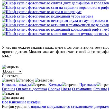
У нас вы можете заказать шкаф купе с фотопечатью на тему м
производителя. Можно заказать фотопечать с любой фотографии,
60-67
Связаться
Книжные шкафы
Комоды
Прихожие
Главная
Оплата и доставка
Сборка
Цвета
О компании
Отзывы
назад
Все Книжные шкафы
Конфигурация:
с ящиками
модульные
со стеклянными дверцам