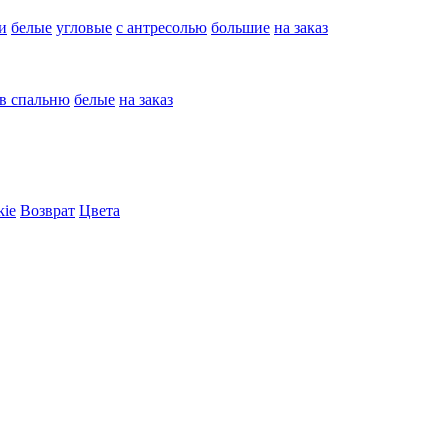
и
белые
угловые
с антресолью
большие
на заказ
в спальню
белые
на заказ
kie
Возврат
Цвета