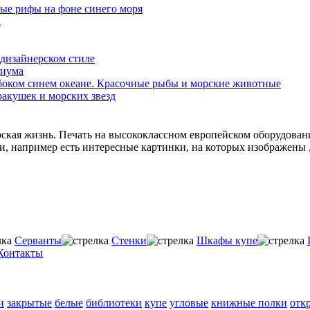
орская жизнь. Печать на высококлассном европейском оборудован
 например есть интересные картинки, на которых изображены , ,
Серванты
Стенки
Шкафы купе
Контакты
и
закрытые
белые
библиотеки
купе
угловые
книжные полки
отк