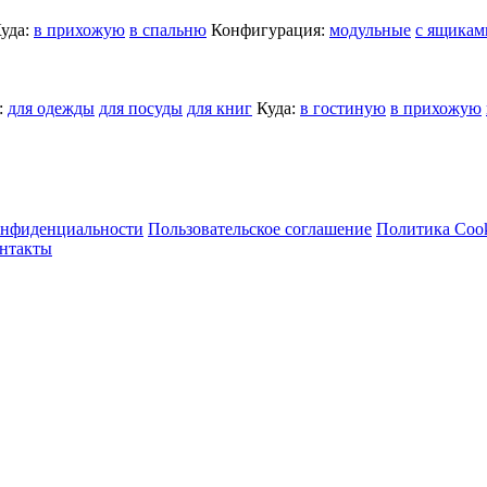
уда:
в прихожую
в спальню
Конфигурация:
модульные
с ящикам
:
для одежды
для посуды
для книг
Куда:
в гостиную
в прихожую
онфиденциальности
Пользовательское соглашение
Политика Coo
нтакты