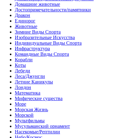
Домашние животные
Достопримечательности/памятники
Дракон
Единорог
Животные
Зимние Виды Спорта
Изобразительные Искусства
Индивидуальные Виды Спорта
Инфраструктура
Командные Виды Спорта
Корабли
Коты
Лебеди
Леса/Джунгли
Летние Каникулы
Лондон
Математика
Мифические существа
Море
Морская Жизнь
Морской
Мультфильмы
Мусульманский орнамент
Насекомые/Рептилии
Небо/Космос