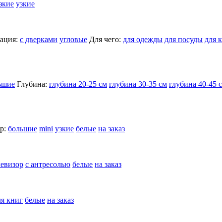
зкие
узкие
ация:
с дверками
угловые
Для чего:
для одежды
для посуды
для 
ьшие
Глубина:
глубина 20-25 см
глубина 30-35 см
глубина 40-45 
р:
большие
mini
узкие
белые
на заказ
левизор
с антресолью
белые
на заказ
ля книг
белые
на заказ