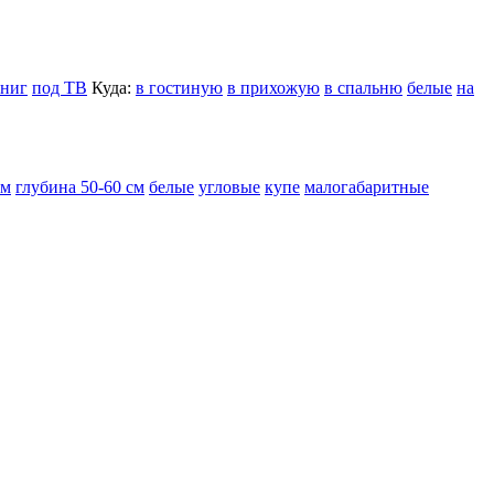
книг
под ТВ
Куда:
в гостиную
в прихожую
в спальню
белые
на
см
глубина 50-60 см
белые
угловые
купе
малогабаритные