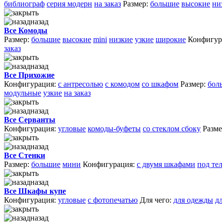
библиограф
серия модерн
на заказ
Размер:
большие
высокие
ни
назад
Все Комоды
Размер:
большие
высокие
mini
низкие
узкие
широкие
Конфигур
заказ
назад
Все Прихожие
Конфигурация:
с антресолью
с комодом
со шкафом
Размер:
бол
модульные
узкие
на заказ
назад
Все Серванты
Конфигурация:
угловые
комоды-буфеты
со стеклом сбоку
Разме
назад
Все Стенки
Размер:
большие
мини
Конфигурация:
с двумя шкафами
под те
назад
Все Шкафы купе
Конфигурация:
угловые
с фотопечатью
Для чего:
для одежды
д
назад