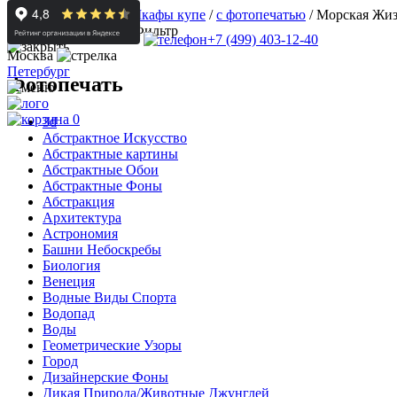
Корпусная мебель
/
Шкафы купе
/
с фотопечатью
/
Морская Жи
Фильтр
+7 (499) 403-12-40
Москва
Петербург
Фотопечать
0
3d
Абстрактное Искусство
Абстрактные картины
Абстрактные Обои
Абстрактные Фоны
Абстракция
Архитектура
Астрономия
Башни Небоскребы
Биология
Венеция
Водные Виды Спорта
Водопад
Воды
Геометрические Узоры
Город
Дизайнерские Фоны
Дикая Природа/Животные Джунглей