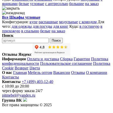
ящиками
белые
угловые
с антресолью
большие
на заказ
назад
Все Шкафы угловые
Конфигурация:
купе
распашные
модульные
с комодом
Для
чего:
для одежды
для посуды
для книг
Куда:
в гостиную
в
прихожую
в спальню
белые
на заказ
Поиск
Поиск
Отзывы Яндекс
Информация
Оплата и доставка
Сборка
Гарантии
Политика
конфиденциальности
Пользовательское соглашение
Политика
Cookie
Возврат
Цвета
О нас
Главная
Мебель оптом
Вакансии
Отзывы
О компании
Контакты
Контакты
+7 (499) 403-12-40
с 10:00 до 20:00
через
форму заказа
24/7
pitmebel@yandex.ru
Группа ВК
Все права защищены © 2025