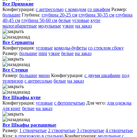
Все Прихожие
Конфигурация:
с антресолью
с комодом
со шкафом
Размер:
большие
Глубина:
глубина 20-25 см
глубина 30-35 см
глубина
40-45 см
глубина 50-60 см
белые
угловые
купе
малогабаритные
модульные
узкие
на заказ
назад
Все Серванты
Конфигурация:
угловые
комоды-буфеты
со стеклом сбоку
Размер:
большие
mini
узкие
белые
на заказ
назад
Все Стенки
Размер:
большие
мини
Конфигурация:
с двумя шкафами
под
телевизор
с антресолью
белые
на заказ
назад
Все Шкафы купе
Конфигурация:
угловые
с фотопечатью
Для чего:
для одежды
для книг
белые
на заказ
назад
Все Шкафы распашные
Размер:
1 створчатые
2 створчатые
3 створчатые
4 створчатые
Куда:
в прихожую
в спальню
Конфигурация:
модульные
с