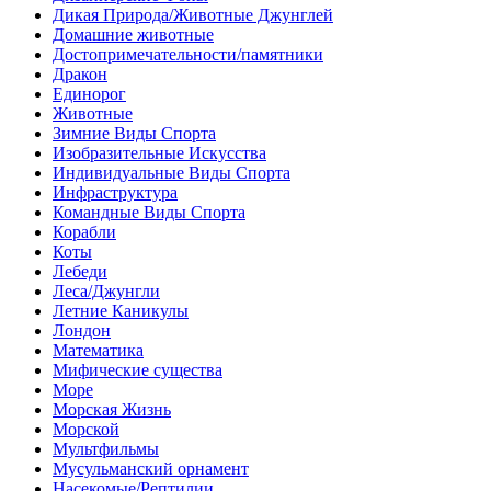
Дикая Природа/Животные Джунглей
Домашние животные
Достопримечательности/памятники
Дракон
Единорог
Животные
Зимние Виды Спорта
Изобразительные Искусства
Индивидуальные Виды Спорта
Инфраструктура
Командные Виды Спорта
Корабли
Коты
Лебеди
Леса/Джунгли
Летние Каникулы
Лондон
Математика
Мифические существа
Море
Морская Жизнь
Морской
Мультфильмы
Мусульманский орнамент
Насекомые/Рептилии