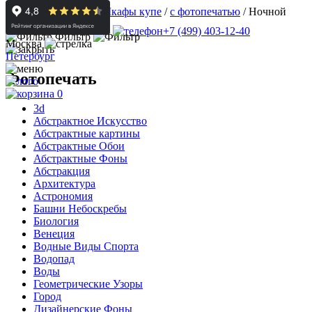
Корпусная мебель
/
Шкафы купе
/
с фотопечатью
/
Ночной
город
+7 (499) 403-12-40
Фильтр
Москва
Петербург
Фотопечать
0
3d
Абстрактное Искусство
Абстрактные картины
Абстрактные Обои
Абстрактные Фоны
Абстракция
Архитектура
Астрономия
Башни Небоскребы
Биология
Венеция
Водные Виды Спорта
Водопад
Воды
Геометрические Узоры
Город
Дизайнерские Фоны