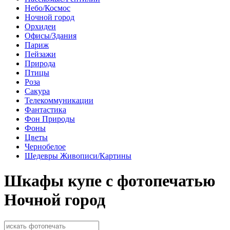
Небо/Космос
Ночной город
Орхидеи
Офисы/Здания
Париж
Пейзажи
Природа
Птицы
Роза
Сакура
Телекоммуникации
Фантастика
Фон Природы
Фоны
Цветы
Чернобелое
Шедевры Живописи/Картины
Шкафы купе с фотопечатью
Ночной город