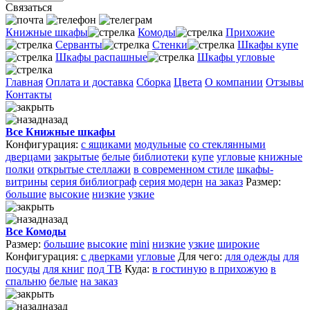
Связаться
Книжные шкафы
Комоды
Прихожие
Серванты
Стенки
Шкафы купе
Шкафы распашные
Шкафы угловые
Главная
Оплата и доставка
Сборка
Цвета
О компании
Отзывы
Контакты
назад
Все Книжные шкафы
Конфигурация:
с ящиками
модульные
со стеклянными
дверцами
закрытые
белые
библиотеки
купе
угловые
книжные
полки
открытые стеллажи
в современном стиле
шкафы-
витрины
серия библиограф
серия модерн
на заказ
Размер:
большие
высокие
низкие
узкие
назад
Все Комоды
Размер:
большие
высокие
mini
низкие
узкие
широкие
Конфигурация:
с дверками
угловые
Для чего:
для одежды
для
посуды
для книг
под ТВ
Куда:
в гостиную
в прихожую
в
спальню
белые
на заказ
назад