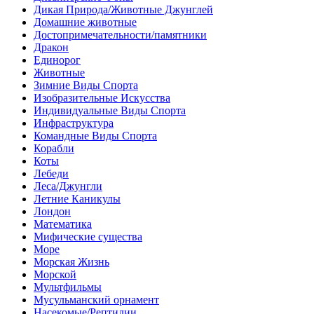
Дикая Природа/Животные Джунглей
Домашние животные
Достопримечательности/памятники
Дракон
Единорог
Животные
Зимние Виды Спорта
Изобразительные Искусства
Индивидуальные Виды Спорта
Инфраструктура
Командные Виды Спорта
Корабли
Коты
Лебеди
Леса/Джунгли
Летние Каникулы
Лондон
Математика
Мифические существа
Море
Морская Жизнь
Морской
Мультфильмы
Мусульманский орнамент
Насекомые/Рептилии