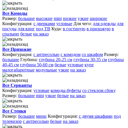
назад
Все Комоды
Размер:
большие
высокие
mini
низкие
узкие
широкие
Конфигурация:
с дверками
угловые
Для чего:
для одежды
для
посуды
для книг
под ТВ
Куда:
в гостиную
в прихожую
в
спальню
белые
на заказ
назад
Все Прихожие
Конфигурация:
с антресолью
с комодом
со шкафом
Размер:
большие
Глубина:
глубина 20-25 см
глубина 30-35 см
глубина
40-45 см
глубина 50-60 см
белые
угловые
купе
малогабаритные
модульные
узкие
на заказ
назад
Все Серванты
Конфигурация:
угловые
комоды-буфеты
со стеклом сбоку
Размер:
большие
mini
узкие
белые
на заказ
назад
Все Стенки
Размер:
большие
мини
Конфигурация:
с двумя шкафами
под
телевизор
с антресолью
белые
на заказ