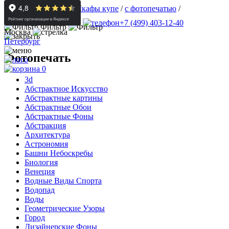
Корпусная мебель
/
Шкафы купе
/
с фотопечатью
/
Инфраструктура
+7 (499) 403-12-40
Фильтр
Москва
Петербург
Фотопечать
0
3d
Абстрактное Искусство
Абстрактные картины
Абстрактные Обои
Абстрактные Фоны
Абстракция
Архитектура
Астрономия
Башни Небоскребы
Биология
Венеция
Водные Виды Спорта
Водопад
Воды
Геометрические Узоры
Город
Дизайнерские Фоны