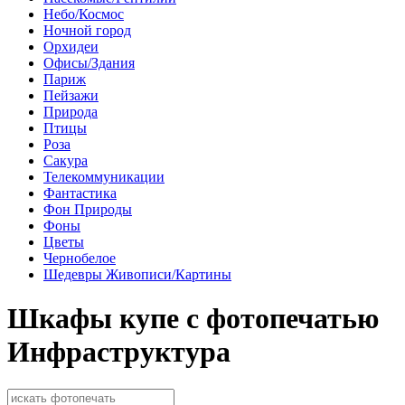
Небо/Космос
Ночной город
Орхидеи
Офисы/Здания
Париж
Пейзажи
Природа
Птицы
Роза
Сакура
Телекоммуникации
Фантастика
Фон Природы
Фоны
Цветы
Чернобелое
Шедевры Живописи/Картины
Шкафы купе с фотопечатью
Инфраструктура