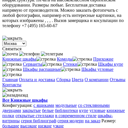
оборудовании. Размеры любые. Бесплатная доставка
напрямую от производителя. Можно заказать фотопечать с
любой фотографии, например есть интересные картинки, на
которых изображены , , , . Вызов замерщика и косультации по
телефону +7 (495) 165-60-67
Связаться
Книжные шкафы
Комоды
Прихожие
Серванты
Стенки
Шкафы купе
Шкафы распашные
Шкафы угловые
Главная
Оплата и доставка
Сборка
Цвета
О компании
Отзывы
Контакты
назад
Все Книжные шкафы
Конфигурация:
с ящиками
модульные
со стеклянными
дверцами
закрытые
белые
библиотеки
купе
угловые
книжные
полки
открытые стеллажи
в современном стиле
шкафы-
витрины
серия библиограф
серия модерн
на заказ
Размер:
большие
высокие
низкие
узкие