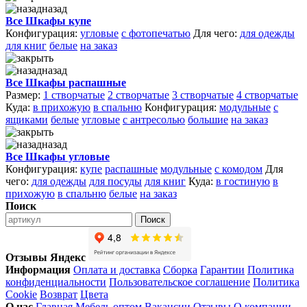
назад
Все Шкафы купе
Конфигурация:
угловые
с фотопечатью
Для чего:
для одежды
для книг
белые
на заказ
назад
Все Шкафы распашные
Размер:
1 створчатые
2 створчатые
3 створчатые
4 створчатые
Куда:
в прихожую
в спальню
Конфигурация:
модульные
с
ящиками
белые
угловые
с антресолью
большие
на заказ
назад
Все Шкафы угловые
Конфигурация:
купе
распашные
модульные
с комодом
Для
чего:
для одежды
для посуды
для книг
Куда:
в гостиную
в
прихожую
в спальню
белые
на заказ
Поиск
Поиск
Отзывы Яндекс
Информация
Оплата и доставка
Сборка
Гарантии
Политика
конфиденциальности
Пользовательское соглашение
Политика
Cookie
Возврат
Цвета
О нас
Главная
Мебель оптом
Вакансии
Отзывы
О компании